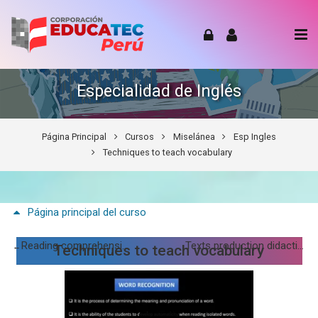
Skip to navigation
Skip to login form
Skip to footer
Salta al contenido principal
Especialidad de Inglés
Página Principal
Cursos
Miselánea
Esp Ingles
Techniques to teach vocabulary
Página principal del curso
Reading comprehension approach
Texts production didactics writing
←
Techniques to teach vocabulary
Techniques to teach vocabulary