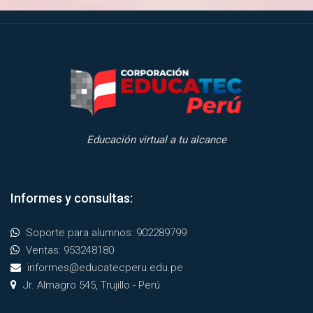
Salta Estoy entrenado para responder tus dudas
Educación virtual a tu alcance
Informes y consultas:
Salta Informes y consultas:
Soporte para alumnos: 902289799
Ventas: 953248180
informes@educatecperu.edu.pe
Jr. Almagro 545, Trujillo - Perú