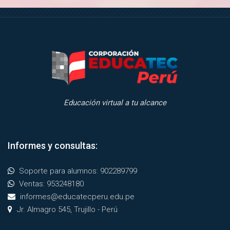
Salta Estoy entrenado para responder tus dudas
Educación virtual a tu alcance
Informes y consultas:
Salta Informes y consultas:
Soporte para alumnos: 902289799
Ventas: 953248180
informes@educatecperu.edu.pe
Jr. Almagro 545, Trujillo - Perú