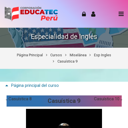
Skip to navigation
Skip to login form
Skip to footer
Salta al contenido principal
Especialidad de Inglés
Página Principal
Cursos
Miselánea
Esp Ingles
Casuística 9
Página principal del curso
Casuística 8
Casuística 10
←
→
Casuística 9
Casuística 9